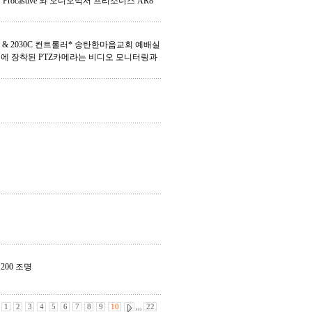
castive 와 오디오믹서 프리소너스 AR8
라 & 2030C 컨트롤러* 송탄한마음교회 예배실
에 장착된 PTZ카메라는 비디오 모니터링과
200 조명
1
2
3
4
5
6
7
8
9
10
,,,
22