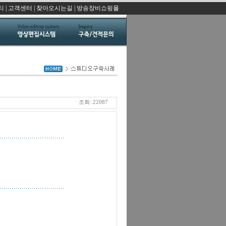
티
|
고객센터
|
찾아오시는길
|
방송장비쇼핑몰
ㆍ조회: 22087