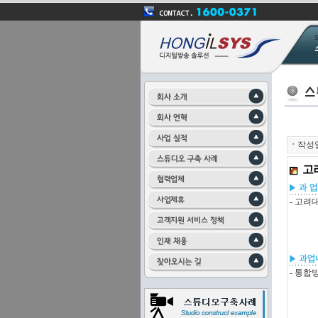
ㆍ
작성
고
- 고
- 통합방