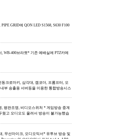
PE GRID에 QON LED S1568, S630 F100
롤러, WB-400브라켓* 기존 예배실에 PTZ카메
전동크로마키, 삼각대, 캠코더, 프롬프터, 오
. 내부 송출용 서버등을 이용한 통합방송시스
조명, 평판조명, 비디오스위처 * 게임방송 중계
어두웠고 오디오도 울려서 방송이 불가능했습
대, 무선마이크, 오디오믹서* 유투브 방송 및